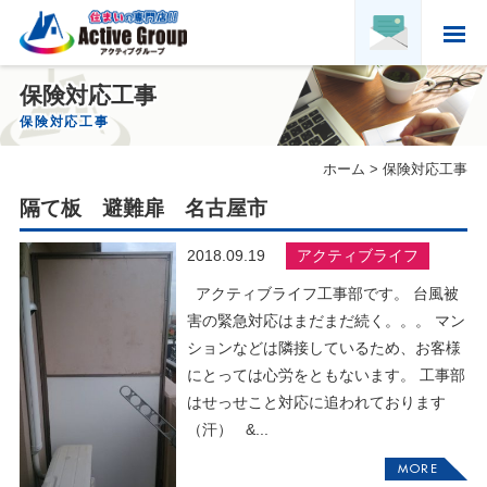
ホーム
保険対応工事
HOME
保険対応工事
アクティブグループについて
ホーム
>
保険対応工事
ABOUT US
隔て板 避難扉 名古屋市
実績紹介
PORTFOLIO
2018.09.19
アクティブライフ
お客様の声
VOICE
アクティブライフ工事部です。 台風被
害の緊急対応はまだまだ続く。。。 マン
求人募集・協力会社募集
ションなどは隣接しているため、お客様
RECRUITMENT & PARTNER
にとっては心労をともないます。 工事部
会社概要
はせっせこと対応に追われております
COMPANY PROFILE
（汗） &...
MORE