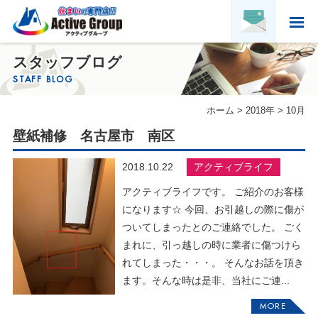
ホーム
スタッフブログ
HOME
STAFF BLOG
アクティブグループについて
ホーム
>
2018年
>
10月
ABOUT US
壁紙補修 名古屋市 南区
実績紹介
PORTFOLIO
2018.10.22
アクティブライフ
お客様の声
VOICE
アクティブライフです。 ご紹介のお客様
になります☆ 今回、お引越しの際に傷が
求人募集・協力会社募集
ついてしまったとのご連絡でした。 ごく
RECRUITMENT & PARTNER
まれに、引っ越しの時に業者に傷つけら
会社概要
れてしまった・・・。 そんなお話を頂き
COMPANY PROFILE
ます。そんな時は是非、当社にご連...
MORE