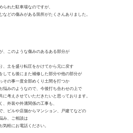
められた駐車場なのですが、
むなどの傷みがある箇所がたくさんありました。
が、このような傷みのあるある部分が
り、土を盛り転圧をかけてから元に戻す
をしても後にまた補修した部分や他の部分が
っその事一度全部めくり土間を打つか
お悩みのようなので、今後打ち合わせの上で
共に考えさせていただきたいと思っております。
く、外装や外溝関係の工事も、
で、ビルや店舗からマンション、戸建てなどの
悩み、ご相談は
お気軽にお電話ください。