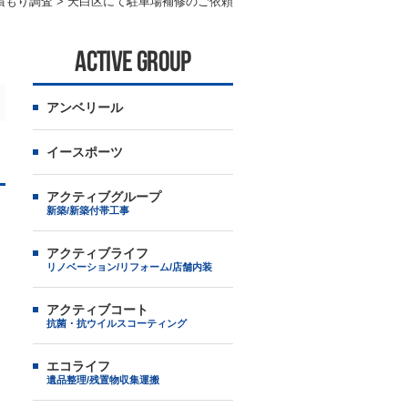
積もり調査
>
天白区にて駐車場補修のご依頼
ACTIVE GROUP
アンベリール
イースポーツ
アクティブグループ
新築/新築付帯工事
アクティブライフ
リノベーション/リフォーム/店舗内装
アクティブコート
抗菌・抗ウイルスコーティング
エコライフ
遺品整理/残置物収集運搬