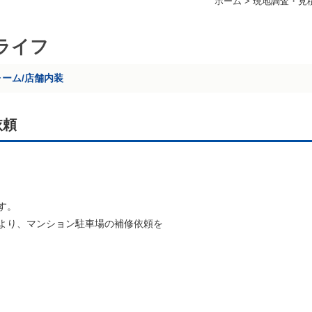
ホーム
>
現地調査・見
ライフ
ォーム/店舗内装
依頼
す。
より、マンション駐車場の補修依頼を