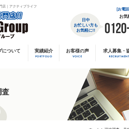
門店｜アクティブライフ
[お電
お気
日中
0120
お忙しい方も
お気軽に!!
プについて
実績紹介
お客様の声
求人募集・
PORTFOLIO
VOICE
RECRUITMEN
調査