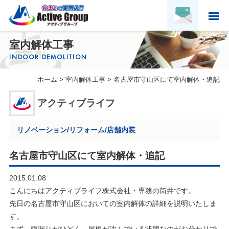
ホーム
室内解体工事
HOME
INDOOR DEMOLITION
アクティブグループについて
ホーム
>
室内解体工事
>
名古屋市守山区にて室内解体・追記
ABOUT US
実績紹介
アクティブライフ
PORTFOLIO
お客様の声
リノベーション/リフォーム/店舗内装
VOICE
求人募集・協力会社募集
名古屋市守山区にて室内解体・追記
RECRUITMENT & PARTNER
2015.01.08
会社概要
こんにちはアクティブライフ株式会社・専務の筒井です。
COMPANY PROFILE
先日の名古屋市守山区においての室内解体の詳細を説明いたしま
す。