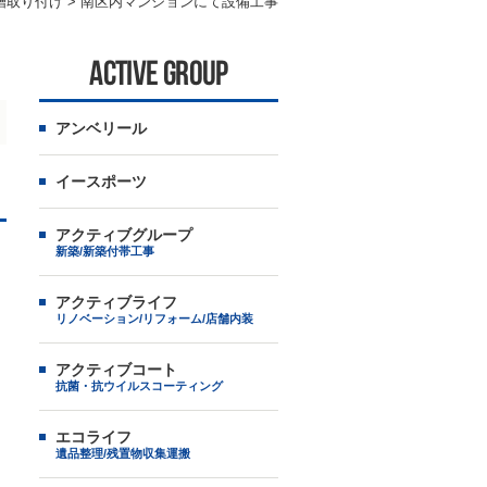
槽取り付け
>
南区内マンションにて設備工事
ACTIVE GROUP
アンベリール
イースポーツ
アクティブグループ
新築/新築付帯工事
アクティブライフ
リノベーション/リフォーム/店舗内装
アクティブコート
抗菌・抗ウイルスコーティング
エコライフ
遺品整理/残置物収集運搬