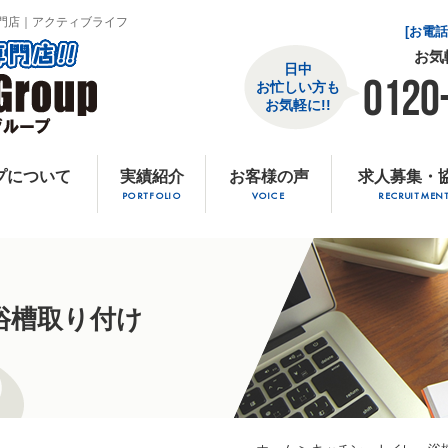
門店｜アクティブライフ
[お電
お気
日中
0120
お忙しい方も
お気軽に!!
プについて
実績紹介
お客様の声
求人募集・
PORTFOLIO
VOICE
RECRUITMEN
浴槽取り付け