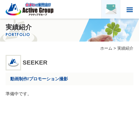
ホーム
実績紹介
HOME
PORTFOLIO
アクティブグループについて
ホーム
>
実績紹介
ABOUT US
実績紹介
SEEKER
PORTFOLIO
お客様の声
動画制作/プロモーション撮影
VOICE
求人募集・協力会社募集
準備中です。
RECRUITMENT & PARTNER
会社概要
COMPANY PROFILE