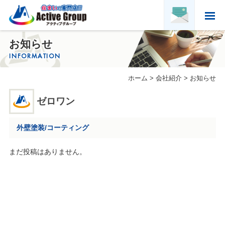
ホーム
お知らせ
HOME
INFORMATION
アクティブグループについて
ホーム
>
会社紹介
>
お知らせ
ABOUT US
実績紹介
ゼロワン
PORTFOLIO
お客様の声
外壁塗装/コーティング
VOICE
求人募集・協力会社募集
まだ投稿はありません。
RECRUITMENT & PARTNER
会社概要
COMPANY PROFILE