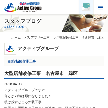
ホーム
スタッフブログ
HOME
STAFF BLOG
アクティブグループについて
ホーム
>
バリアフリー工事
>
大型店舗改修工事 名古屋市 緑区
ABOUT US
実績紹介
アクティブグループ
PORTFOLIO
お客様の声
新築/新築付帯工事
VOICE
求人募集・協力会社募集
大型店舗改修工事 名古屋市 緑区
RECRUITMENT & PARTNER
2018.04.03
会社概要
アクティブグループです☆
COMPANY PROFILE
何とか内装は形になりました♫
後は残すところ外装工事・・・