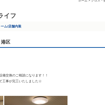
ホーム
>
クロス・
ライフ
ォーム/店舗内装
 港区
設備交換のご相談になります！！
て工事が完工いたしました☆