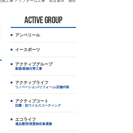
壁紙工事
>
リフォーム工事 名古屋市 港区
ACTIVE GROUP
アンベリール
イースポーツ
アクティブグループ
新築/新築付帯工事
アクティブライフ
リノベーション/リフォーム/店舗内装
アクティブコート
抗菌・抗ウイルスコーティング
エコライフ
遺品整理/残置物収集運搬