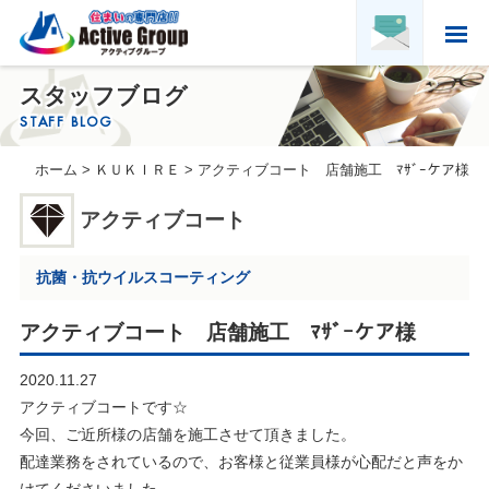
ホーム
スタッフブログ
HOME
STAFF BLOG
アクティブグループについて
ホーム
>
ＫＵＫＩＲＥ
>
アクティブコート 店舗施工 ﾏｻﾞｰケア様
ABOUT US
実績紹介
アクティブコート
PORTFOLIO
お客様の声
抗菌・抗ウイルスコーティング
VOICE
求人募集・協力会社募集
アクティブコート 店舗施工 ﾏｻﾞｰケア様
RECRUITMENT & PARTNER
2020.11.27
会社概要
アクティブコートです☆
COMPANY PROFILE
今回、ご近所様の店舗を施工させて頂きました。
配達業務をされているので、お客様と従業員様が心配だと声をか